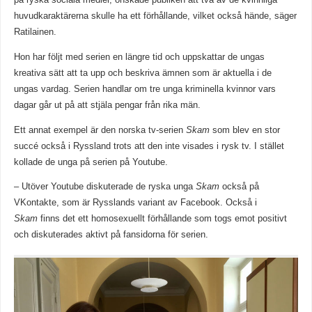
på ryska sociala medier, önskade publiken att två av de kvinnliga
huvudkaraktärerna skulle ha ett förhållande, vilket också hände, säger
Ratilainen.
Hon har följt med serien en längre tid och uppskattar de ungas
kreativa sätt att ta upp och beskriva ämnen som är aktuella i de
ungas vardag. Serien handlar om tre unga kriminella kvinnor vars
dagar går ut på att stjäla pengar från rika män.
Ett annat exempel är den norska tv-serien
Skam
som blev en stor
succé också i Ryssland trots att den inte visades i rysk tv. I stället
kollade de unga på serien på Youtube.
– Utöver Youtube diskuterade de ryska unga
Skam
också på
VKontakte, som är Rysslands variant av Facebook. Också i
Skam
finns det ett homosexuellt förhållande som togs emot positivt
och diskuterades aktivt på fansidorna för serien.