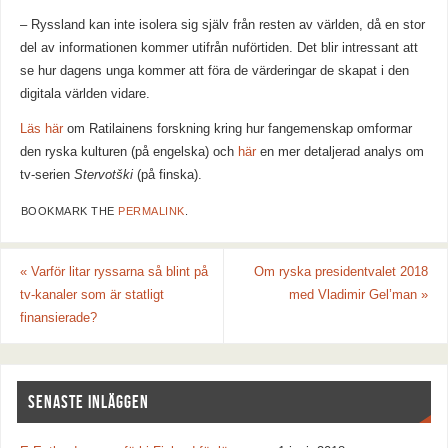
– Ryssland kan inte isolera sig själv från resten av världen, då en stor
del av informationen kommer utifrån nuförtiden. Det blir intressant att
se hur dagens unga kommer att föra de värderingar de skapat i den
digitala världen vidare.
Läs här
om Ratilainens forskning kring hur fangemenskap omformar
den ryska kulturen (på engelska) och
här
en mer detaljerad analys om
tv-serien
Stervotški
(på finska).
BOOKMARK THE
PERMALINK
.
«
Varför litar ryssarna så blint på
Om ryska presidentvalet 2018
tv-kanaler som är statligt
med Vladimir Gel’man
»
finansierade?
SENASTE INLÄGGEN