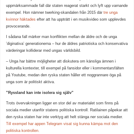
uppmärksammade fall där staten reagerat starkt och lyft upp varnande
exempel. Hon nämner twerking-skandalen från 2015 där
tre unga
kvinnor häktades
efter att ha uppträtt i en musikvideo som upplevdes
provocerande.
I sådana fall märker man konflikten mellan de äldre och de unga
’diginativa’ generationerna – hur de äldres patriotiska och konservativa
värderingar kolliderar med ungas världsbild.
– Unga har bättre möjligheter att diskutera om känsliga ämnen i
kulturella kontexter, till exempel på fansidor eller i kommentarsfälten
på Youtube, medan den ryska staten håller ett noggrannare öga på
unga som är politiskt aktiva.
”Ryssland kan inte isolera sig själv”
Trots övervakningen ligger en stor del av materialet som finns på
sociala medier utanför statens politiska kontroll. Ratilainen påpekar att
den ryska staten har inte verktyg att helt stänga ner sociala medier.
Till exempel har appen Telegram visat sig kunna kämpa mot den
politiska kontrollen.