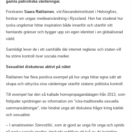
gamla patriotiska värderingar.
Forskaren
Saara Ratilainen
, vid Alexanderinstitutet i Helsingfors,
forskar om ungas medieanvändning i Ryssland. Hon har studerat hur
ryska ungdomar hittar inspiration både innanför och utanför sitt
hemlands gränser och bygger upp sin egen identitet i en globaliserad
värld.
Samtidigt lever de i ett samhälle där internet regleras och staten vill
ha större kontroll över sociala medier.
Sexualitet diskuteras aktivt på nätet
Ratilainen har flera positiva exempel på hur unga hittar egna sätt att
skapa och uttrycka sina värderingar utanför statens politiska kontroll.
Till exempel har den så kallade homopropagandalagen från 2013, som
förbjuder spridningen av information om ”icke-traditionella sexuella
sammansättningar”, inte hindrat unga att diskutera frågor kring kärlek
och sexualitet.
– I amatörserien
Stervotški
, som är gjord av unga för unga och sprids