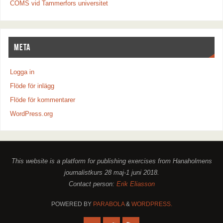
COMS vid Tammerfors universitet
META
Logga in
Flöde för inlägg
Flöde för kommentarer
WordPress.org
This website is a platform for publishing exercises from Hanaholmens
journalistkurs 28 maj-1 juni 2018.
Contact person:
Erik Eliasson
POWERED BY
PARABOLA
&
WORDPRESS.