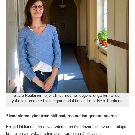
Saara Ratilainen följer aktivt med hur dagens unga formar den
ryska kulturen med sina egna produktioner. Foto: Heini Ruohonen
Skandalerna lyfter fram skillnaderna mellan generationerna
Enligt Ratilainen finns i västvärlden en överdriven bild av den statliga
kontrollen av ryska medier vilket kan bero på att vissa